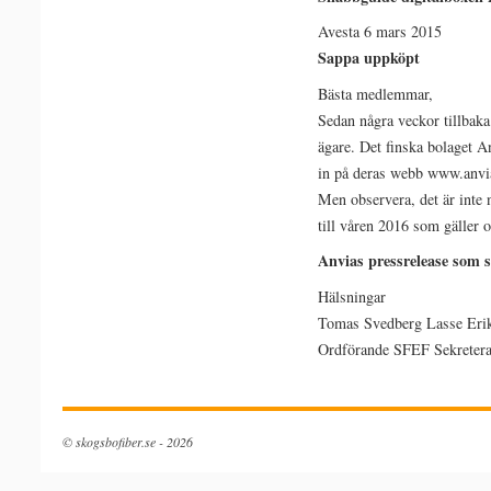
charlie
Avesta 6 mars 2015
rose
Sappa uppköpt
net
Bästa medlemmar,
worth
Sedan några veckor tillbaka
ägare. Det finska bolaget A
in på deras webb www.anvia.
Men observera, det är inte n
till våren 2016 som gäller o
Anvias pressrelease som 
Hälsningar
Tomas Svedberg Lasse Eri
Ordförande SFEF Sekretera
© skogsbofiber.se - 2026