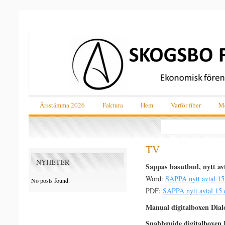
Årsstämma 2026
Faktura
Hem
Varför fiber
Me
TV
NYHETER
Sappas basutbud, nytt av
Word:
SAPPA nytt avtal 1
No posts found.
PDF:
SAPPA nytt avtal 15
Manual digitalboxen Dia
Snabbguide digitalboxen