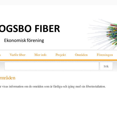
m
Varför fiber
Mer info
Projekt
Områden
Föreningen
mråden
r visas information om de områden som är färdiga och igång med sin fiberinstallation.
ee
sting