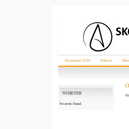
Årsstämma 2026
Faktura
He
O
NYHETER
Hä
fr
No posts found.
ho