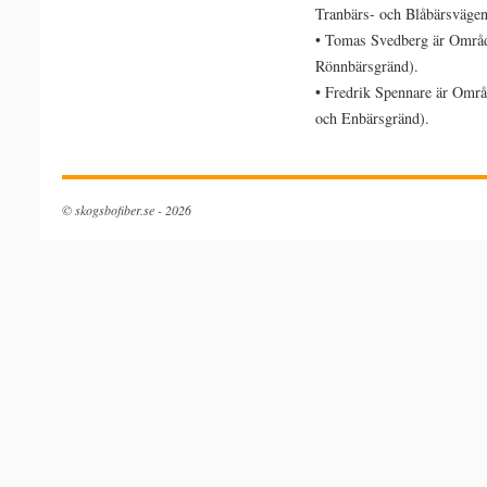
Tranbärs- och Blåbärsvägen
• Tomas Svedberg är Områd
Rönnbärsgränd).
• Fredrik Spennare är Områ
och Enbärsgränd).
Levitra
clenbuterol
Soft
uk
© skogsbofiber.se - 2026