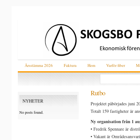
Årsstämma 2026
Faktura
Hem
Varför fiber
Me
Rutbo
NYHETER
Projektet påbörjades juni 2
Totalt 159 fastigheter är an
No posts found.
Ny organisation från 1 au
• Fredrik Spennare är distr
• Vakant är Områdesansvar