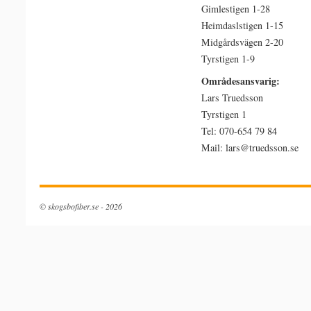
Gimlestigen 1-28
Heimdaslstigen 1-15
Midgårdsvägen 2-20
Tyrstigen 1-9
Områdesansvarig:
Lars Truedsson
Tyrstigen 1
Tel: 070-654 79 84
Mail: lars@truedsson.se
buy
машини
tramadol
на
online
прокат
© skogsbofiber.se - 2026